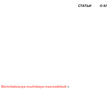
СТАТЬИ
О К
Biorevitalizaciya-muzhskaya-maxresdefault
»