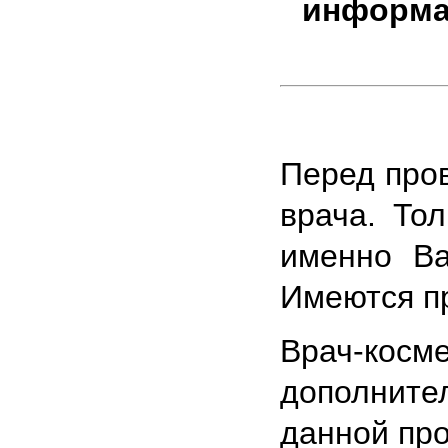
информа
Перед про
врача. То
именно Ва
Имеются пр
Врач-кос
дополните
данной пр